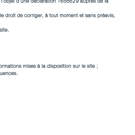
it l’objet d’une déclaration 1656629 auprès de la
 le droit de corriger, à tout moment et sans préavis,
site.
mations mises à la disposition sur le site ;
quences.