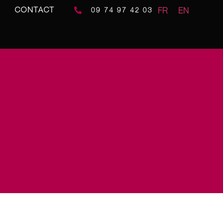
CONTACT
FR
EN
09 74 97 42 03